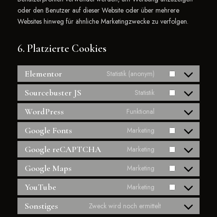
oder den Benutzer auf dieser Website oder über mehrere
Websites hinweg für ähnliche Marketingzwecke zu verfolgen.
6. Platzierte Cookies
Elementor
Statistik (anonym)
Sourcebuster JS
Statistik
WordPress
Funktional
Google Fonts
Marketing
Google reCAPTCHA
Marketing
Google Maps
Marketing
YouTube
Marketing
Sonstiges
Zweck wird noch ermittelt