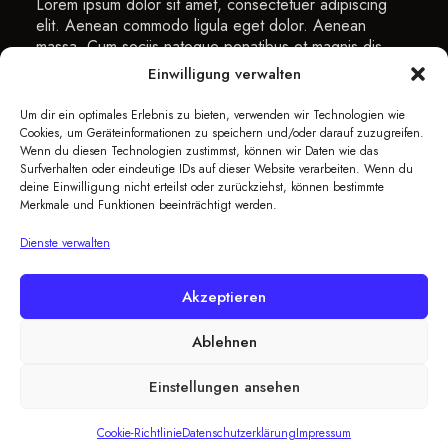
Lorem ipsum dolor sit amet, consectetuer adipiscing
elit. Aenean commodo ligula eget dolor. Aenean
massa. Cum sociis natoque penatibus et magnis dis
parturient montes, nascetur …
Einwilligung verwalten
READ MORE
Um dir ein optimales Erlebnis zu bieten, verwenden wir Technologien wie
Cookies, um Geräteinformationen zu speichern und/oder darauf zuzugreifen.
Wenn du diesen Technologien zustimmst, können wir Daten wie das
Surfverhalten oder eindeutige IDs auf dieser Website verarbeiten. Wenn du
deine Einwilligung nicht erteilst oder zurückziehst, können bestimmte
Merkmale und Funktionen beeinträchtigt werden.
Dienste verwalten
Akzeptieren
Reservierung
Kontakt
DSGVO
Impressum
Ablehnen
Cookie-Richtlinie (EU)
Einstellungen ansehen
© Copyright Restaurant Kleines Haus 2026
Cookie-Richtlinie
Datenschutzerklärung
Impressum